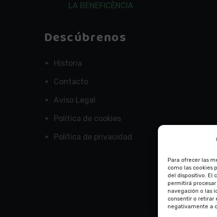
LA BENEFICÈNCIA
Descúbrenos
Historia
Contacto
Aviso Legal
Política de cookies
Política de privacidad
Para ofrecer las m
como las cookies 
del dispositivo. E
permitirá procesa
navegación o las id
consentir o retira
negativamente a ci