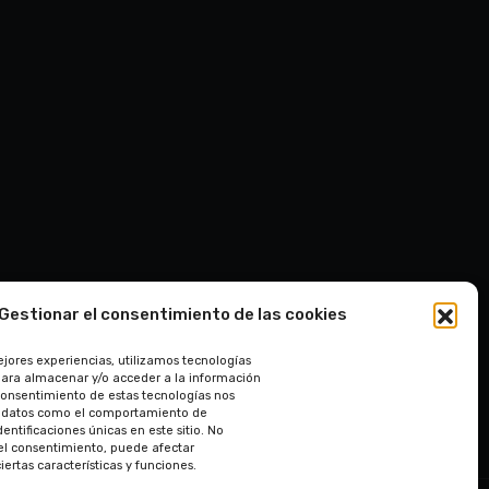
Gestionar el consentimiento de las cookies
ejores experiencias, utilizamos tecnologías
para almacenar y/o acceder a la información
l consentimiento de estas tecnologías nos
r datos como el comportamiento de
entificaciones únicas en este sitio. No
r el consentimiento, puede afectar
ertas características y funciones.