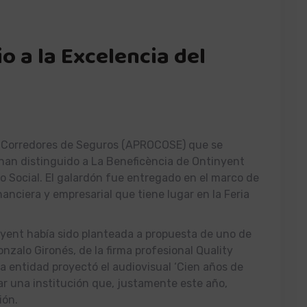
o a la Excelencia del
de Corredores de Seguros (APROCOSE) que se
han distinguido a La Beneficència de Ontinyent
o Social. El galardón fue entregado en el marco de
nanciera y empresarial que tiene lugar en la Feria
yent había sido planteada a propuesta de uno de
zalo Gironés, de la firma profesional Quality
La entidad proyectó el audiovisual ‘Cien años de
tar una institución que, justamente este año,
ión.