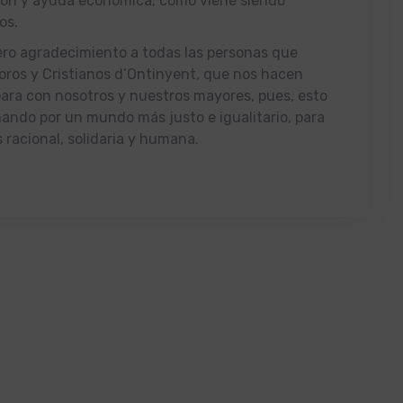
ión y ayuda económica, como viene siendo
os.
ro agradecimiento a todas las personas que
oros y Cristianos d’Ontinyent, que nos hacen
para con nosotros y nuestros mayores, pues, esto
ando por un mundo más justo e igualitario, para
racional, solidaria y humana.