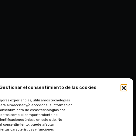
Gestionar el consentimiento de las cookies
ejores experiencias, utilizamos tecnologías
para almacenar y/o acceder a la información
l consentimiento de estas tecnologías nos
r datos como el comportamiento de
entificaciones únicas en este sitio. No
r el consentimiento, puede afectar
ertas características y funciones.