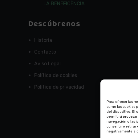
LA BENEFICÈNCIA
Descúbrenos
Historia
Contacto
Aviso Legal
Política de cookies
Política de privacidad
Para ofrecer las m
como las cookies 
del dispositivo. E
permitirá procesa
navegación o las id
consentir o retira
negativamente a ci