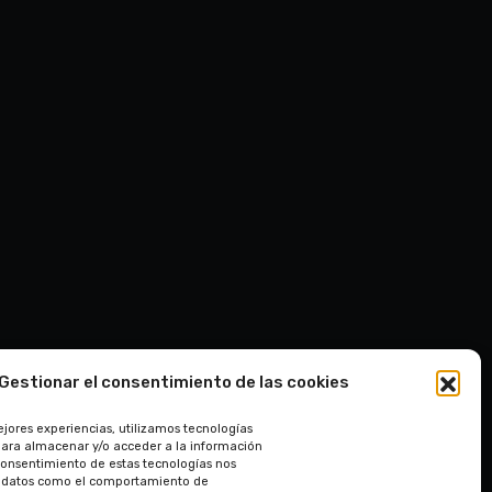
Gestionar el consentimiento de las cookies
ejores experiencias, utilizamos tecnologías
para almacenar y/o acceder a la información
l consentimiento de estas tecnologías nos
r datos como el comportamiento de