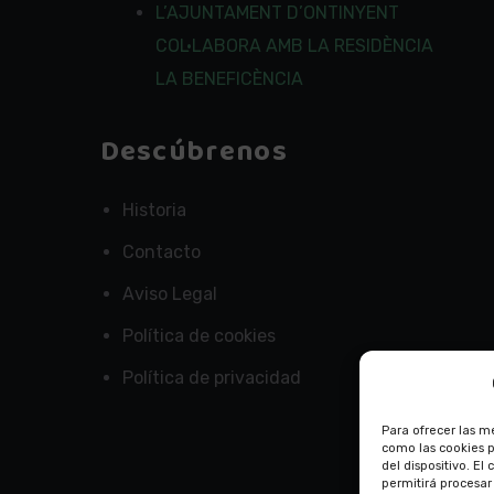
L’AJUNTAMENT D’ONTINYENT
COL·LABORA AMB LA RESIDÈNCIA
LA BENEFICÈNCIA
Descúbrenos
Historia
Contacto
Aviso Legal
Política de cookies
Política de privacidad
Para ofrecer las m
como las cookies 
del dispositivo. E
permitirá procesa